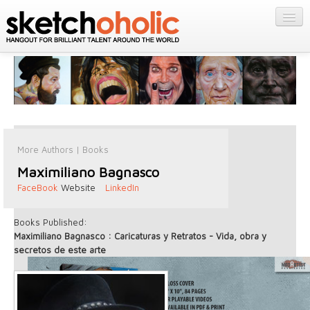
GALLERY
MY STUFF
Get Published
PORTFOLIOS
Featured
FILMS
Listings
About
CONTESTS
Blog
More Authors
|
Books
STORE
Maximiliano Bagnasco
Login/Join
FaceBook
Website
LinkedIn
Books Published:
Maximiliano Bagnasco : Caricaturas y Retratos - Vida, obra y
secretos de este arte