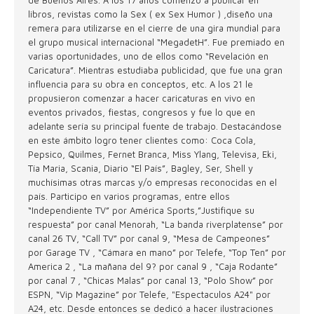
de Buenos Aires. A los 17 años comenzó a publicar en
libros, revistas como la Sex ( ex Sex Humor ) ,diseño una
remera para utilizarse en el cierre de una gira mundial para
el grupo musical internacional “MegadetH”. Fue premiado en
varias oportunidades, uno de ellos como “Revelación en
Caricatura”. Mientras estudiaba publicidad, que fue una gran
influencia para su obra en conceptos, etc. A los 21 le
propusieron comenzar a hacer caricaturas en vivo en
eventos privados, fiestas, congresos y fue lo que en
adelante sería su principal fuente de trabajo. Destacándose
en este ámbito logro tener clientes como: Coca Cola,
Pepsico, Quilmes, Fernet Branca, Miss Ylang, Televisa, Eki,
Tía Maria, Scania, Diario “El País”, Bagley, Ser, Shell y
muchísimas otras marcas y/o empresas reconocidas en el
país. Participo en varios programas, entre ellos
“Independiente TV” por América Sports,”Justifique su
respuesta” por canal Menorah, “La banda riverplatense” por
canal 26 TV, “Call TV” por canal 9, “Mesa de Campeones”
por Garage TV , “Cámara en mano” por Telefe, “Top Ten” por
America 2 , “La mañana del 9? por canal 9 , “Caja Rodante”
por canal 7 , “Chicas Malas” por canal 13, “Polo Show” por
ESPN, “Vip Magazine” por Telefe, "Espectaculos A24" por
A24, etc. Desde entonces se dedicó a hacer ilustraciones