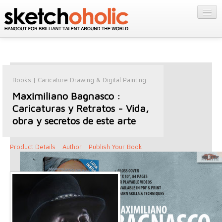
GALLERY
MY STUFF
Get Published
PORTFOLIOS
Featured
FILMS
Listings
Books
|
Caricature Drawing & Digital Painting
About
CONTESTS
Maximiliano Bagnasco :
Blog
Caricaturas y Retratos - Vida,
STORE
obra y secretos de este arte
Login/Join
Product Details
Author
Publish Your Book