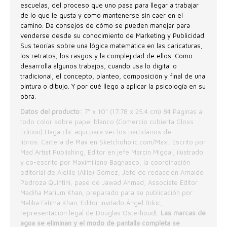
escuelas, del proceso que uno pasa para llegar a trabajar
de lo que le gusta y como mantenerse sin caer en el
camino. Da consejos de cómo se pueden manejar para
venderse desde su conocimiento de Marketing y Publicidad.
Sus teorías sobre una lógica matemática en las caricaturas,
los retratos, los rasgos y la complejidad de ellos. Como
desarrolla algunos trabajos, cuando usa lo digital o
tradicional, el concepto, planteo, composición y final de una
pintura o dibujo. Y por qué llego a aplicar la psicología en su
obra.
Datos del producto:
7" x 10" (17.78 x 25.4 cm) 84 Páginas a
todo color sobre papel blanco (Comercio cubierta Gloss
Edition)
Haga clic aqui
para ver los partidarios de
libros. Cartera de Max en
Sketchoholic.com/Maxi
.
Escrito por
Mad Artist Publishing, Editor en jefe Marcin Migdal, ilustrado
y co-escrito por Maximiliano Bagnasco, la coordinación
editorial de Alellie (Allie) Gómez, Jefe de redacción Arnaldo
Pedroza Quintini, pase de Jawad Ahmad, Associate Editor
Madiha Marium Khan, preparado para su publicación por
Maliha Fatima Khan. Editor invitado Ángel Brkic,
representación legal de Douglas Osterhoudt.
Las marcas de
agua se eliminan y el modo de pantalla completa se